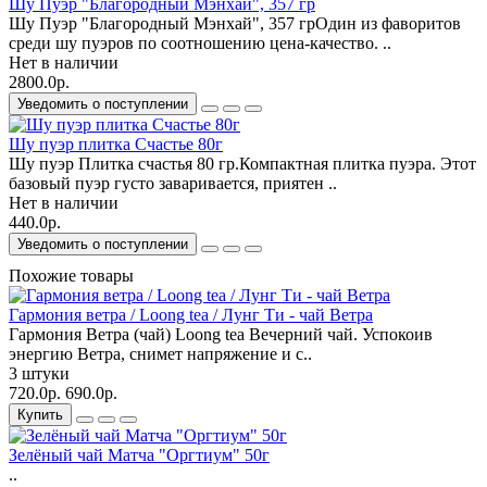
Шу Пуэр "Благородный Мэнхай", 357 гр
Шу Пуэр "Благородный Мэнхай", 357 грОдин из фаворитов
среди шу пуэров по соотношению цена-качество. ..
Нет в наличии
2800.0р.
Уведомить о поступлении
Шу пуэр плитка Счастье 80г
Шу пуэр Плитка счастья 80 гр.Компактная плитка пуэра. Этот
базовый пуэр густо заваривается, приятен ..
Нет в наличии
440.0р.
Уведомить о поступлении
Похожие товары
Гармония ветра / Loong tea / Лунг Ти - чай Ветра
Гармония Ветра (чай) Loong tea Вечерний чай. Успокоив
энергию Ветра, снимет напряжение и с..
3 штуки
720.0р.
690.0р.
Купить
Зелёный чай Матча "Оргтиум" 50г
..