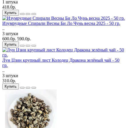
1 штука
418.0р.
Купить
Изумрудные Спирали Весны Би Ло Чунь весна 2025 - 50 гр.
..
3 штуки
600.0р.
590.0р.
Купить
Лун Цзин крупный лист Колодец Дракона зелёный чай - 50
гр.
..
3 штуки
310.0р.
Купить