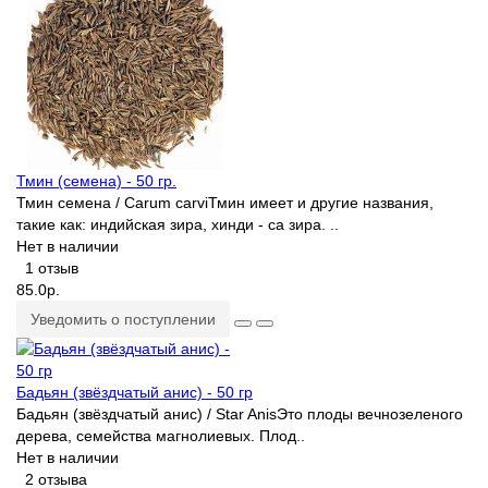
Тмин (семена) - 50 гр.
Тмин семена / Carum carviТмин имеет и другие названия,
такие как: индийская зира, хинди - са зира. ..
Нет в наличии
1 отзыв
85.0р.
Уведомить о поступлении
Бадьян (звёздчатый анис) - 50 гр
Бадьян (звёздчатый анис) / Star AnisЭто плоды вечнозеленого
дерева, семейства магнолиевых. Плод..
Нет в наличии
2 отзыва