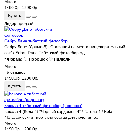
Много
1490.0р.
1290.0р.
Купить
Лидер продаж!
Себру Дане тибетский фитосбор
Себру Дане (Данма-5) "Ставящий на место пищеварительный
сок" / Sebru Dane Тибетский фитосбор од..
* Форма:
Порошок
Пилюли
Много
5 отзывов
1490.0р.
1290.0р.
Купить
Какола 4 тибетский фитосбор (порошок)
Какола 4 (Кола 4) "Черный кардамон 4" / Гагола 4 / Kola
4Классический тибетский состав для лечения б..
Много
1490.0р.
1290.0р.