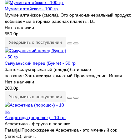
Мумие алтайское - 100 гр.
Мумие алтайское (смола). Это органо-минеральный продукт,
добываемый в горных районах планеты. В..
Нет в наличии
550.0р.
Уведомить о поступлении
Сычуаньский перец (Бунге) - 50 гр
Зантоксилум крылатый (плоды)Латинское
название:Зантоксилум крылатый.Происхождение: Индия..
Нет в наличии
200.0р.
Уведомить о поступлении
Асафетида (порошок) - 10 гр.
Асафетида - ферула в порошке.
PatanjaliПроисхождение:Асафетида - это млечный сок
(латекс), инач..