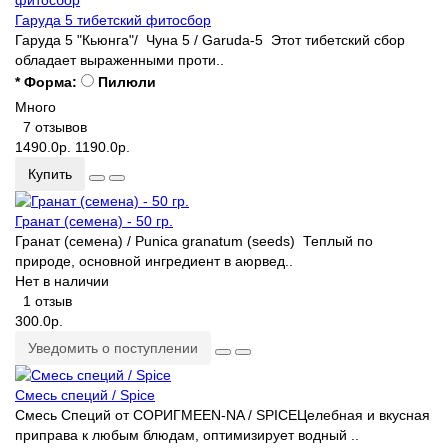
Гаруда 5 тибетский фитосбор
Гаруда 5 "Кьюнга"/ Чуна 5 / Garuda-5 Этот тибетский сбор
обладает выраженными проти..
* Форма:
Пилюли
Много
7 отзывов
1490.0р.
1190.0р.
Купить
Гранат (семена) - 50 гр.
Гранат (семена) / Punica granatum (seeds) Теплый по
природе, основной ингредиент в аюрвед..
Нет в наличии
1 отзыв
300.0р.
Уведомить о поступлении
Смесь специй / Spice
Смесь Специй от СОРИГMEEN-NA / SPICEЦелебная и вкусная
приправа к любым блюдам, оптимизирует водный ..