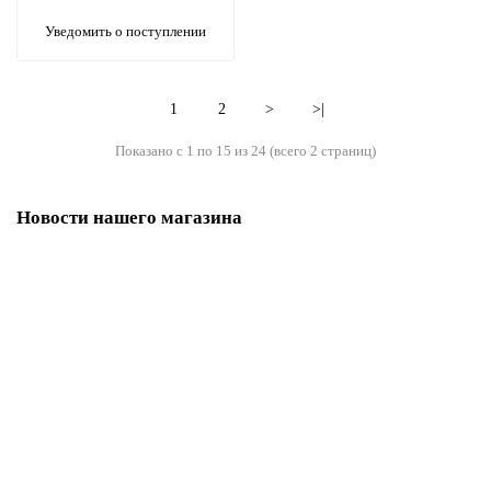
Уведомить о поступлении
1
2
>
>|
Показано с 1 по 15 из 24 (всего 2 страниц)
Новости нашего магазина
Все новости магазина Bimala.ru
13.03.2026
442
Три доши в тибетской медицине: ветер, желчь и слизь
Три доши в тибетской медицине: ветер, желчь и слизьТибетская
медицины — одна из древнейших сист..