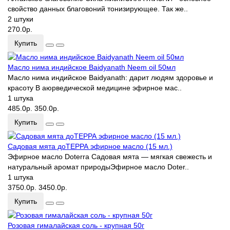
свойство данных благовоний тонизирующее. Так же..
2 штуки
270.0р.
Купить
Масло нима индийское Baidyanath Neem oil 50мл
Масло нима индийское Baidyanath: дарит людям здоровье и
красоту В аюрведической медицине эфирное мас..
1 штука
485.0р.
350.0р.
Купить
Садовая мята доТЕРРА эфирное масло (15 мл.)
Эфирное масло Doterra Садовая мята — мягкая свежесть и
натуральный аромат природыЭфирное масло Doter..
1 штука
3750.0р.
3450.0р.
Купить
Розовая гималайская соль - крупная 50г