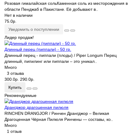
Розовая гималайская соль Каменная соль из месторождения в
области Пенджаб в Пакистане. Её добывают в..
Нет в наличии
75.0р.
Уведомить о поступлении
Лидер продаж!
Длинный перец (пиппали) - 50 гр.
Длинный перец - пиппали (плоды) / Piper Longum Перец
длинный, пипилинг или пиппали – это уникал..
Много
3 отзыва
300.0р.
290.0р.
Купить
Рекомендуемые
Дрангджор драгоценная пилюля
RINCHEN DRANGJOR / Ринчен Дрангджор – Великая
Драгоценная Чёрная Пилюля Ринчены — составы, ко..
Много
1 отзыв