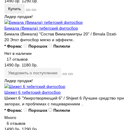
1490.0р.
1290.0р.
Купить
Лидер продаж!
Бимала (Вимала) тибетский фитосбор
Бимала (Вимала) "Состав Вималамитры 20" / Bimala Dzati-
20 Этот фитосбор мягко и эффекти..
* Форма:
Порошок
Пилюли
Нет в наличии
17 отзывов
1490.0р.
1180.0р.
Уведомить о поступлении
Лидер продаж!
Шижет 6 тибетский фитосбор
Шижет 6 "Умиротворяющий 6" / Shijeet 6 Лучшее средство при
запорах, и проблемах с пищеварением ..
* Форма:
Порошок
Пилюли
Много
6 отзывов
1490.0р.
1290.0р.