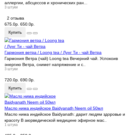
аллергии, абсцессов и хронических ран...
3 штуки
2 отзыва
675.0р.
650.0р.
Купить
Гармония ветра / Loong tea / Лунг Ти - чай Ветра
Гармония Ветра (чай) Loong tea Вечерний чай. Успокоив
энергию Ветра, снимет напряжение и с..
3 штуки
720.0р.
690.0р.
Купить
Масло нима индийское Baidyanath Neem oil 50мл
Масло нима индийское Baidyanath: дарит людям здоровье и
красоту В аюрведической медицине эфирное мас..
1 штука