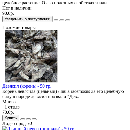
целебное растение. О его полезных свойствах знали..
Нет в наличии
90.0р.
Уведомить о поступлении
Похожие товары
Девясил (корень) - 50 гр.
Корень девясила (цельный) / Inula racemosus За его целебную
силу в народе девясил прозвали "Дев..
Много
1 отзыв
70.0р.
Купить
Лидер продаж!