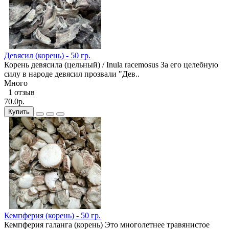
Девясил (корень) - 50 гр.
Корень девясила (цельный) / Inula racemosus За его целебную
силу в народе девясил прозвали "Дев..
Много
1 отзыв
70.0р.
Купить
Кемпферия (корень) - 50 гр.
Кемпферия галанга (корень) Это многолетнее травянистое