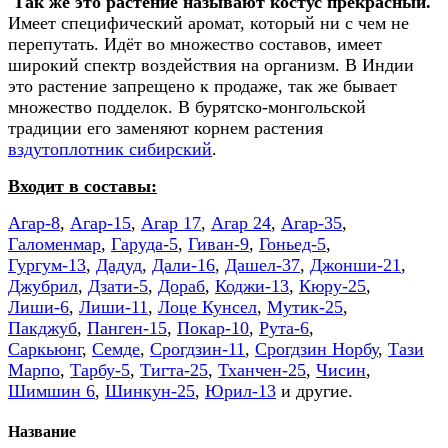
Так же это растение называют костус прекрасный.
Имеет специфический аромат, который ни с чем не
перепутать. Идёт во множество составов, имеет
широкий спектр воздействия на организм. В Индии
это растение запрещено к продаже, так же бывает
множество подделок. В бурятско-монгольской
традиции его заменяют корнем растения
вздутоплотник сибирский
.
Входит в составы:
Агар-8
,
Агар-15
,
Агар 17
,
Агар 24
,
Агар-35
,
Галоменмар
,
Гаруда-5
,
Гиван-9
,
Гоньед-5
,
Гургум-13
,
Дадуд
,
Дали-16
,
Дашел-37
,
Джонши-21
,
Джубрил
,
Дзати-5
,
Дораб
,
Коджи-13
,
Кюру-25
,
Лиши-6
,
Лиши-11
,
Лоце Кунсел
,
Мутик-25
,
Пакджуб
,
Панген-15
,
Покар-10
,
Рута-6
,
Саркьюнг
,
Семде
,
Срогдзин-11
,
Срогдзин Норбу
,
Тази
Марпо
,
Тарбу-5
,
Тигта-25
,
Тханчен-25
,
Чисин
,
Шимшин 6
,
Шинкун-25
,
Юрил-13
и другие.
Название