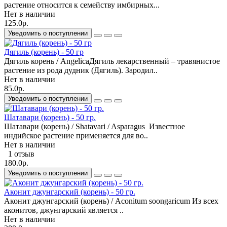
растение относится к семейству имбирных...
Нет в наличии
125.0р.
Уведомить о поступлении
Дягиль (корень) - 50 гр
Дягиль корень / AngelicaДягиль лекарственный – травянистое
растение из рода дудник (Дягиль). Зародил..
Нет в наличии
85.0р.
Уведомить о поступлении
Шатавари (корень) - 50 гр.
Шатавари (корень) / Shatavari / Asparagus Известное
индийское растение применяется для во..
Нет в наличии
1 отзыв
180.0р.
Уведомить о поступлении
Аконит джунгарский (корень) - 50 гр.
Аконит джунгарский (корень) / Aconitum soongaricum Из всех
аконитов, джунгарский является ..
Нет в наличии