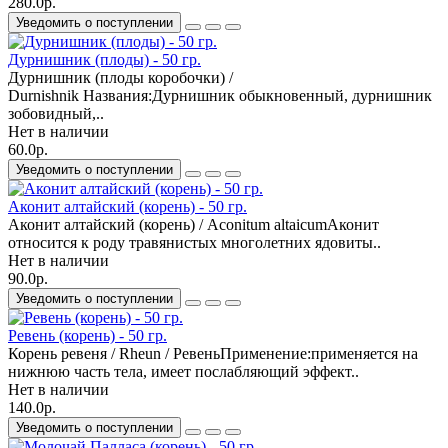
280.0р.
Уведомить о поступлении
Дурнишник (плоды) - 50 гр.
Дурнишник (плоды коробочки) /
Durnishnik Названия:Дурнишник обыкновенный, дурнишник
зобовидный,..
Нет в наличии
60.0р.
Уведомить о поступлении
Аконит алтайский (корень) - 50 гр.
Аконит алтайский (корень) / Aconitum altaicumАконит
относится к роду травянистых многолетних ядовиты..
Нет в наличии
90.0р.
Уведомить о поступлении
Ревень (корень) - 50 гр.
Корень ревеня / Rheun / РевеньПрименение:применяется на
нижнюю часть тела, имеет послабляющий эффект..
Нет в наличии
140.0р.
Уведомить о поступлении