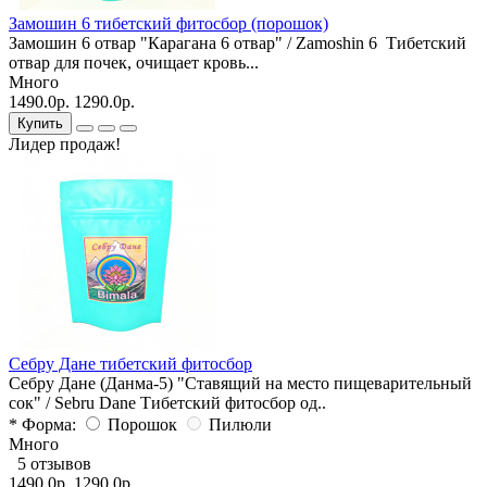
Замошин 6 тибетский фитосбор (порошок)
Замошин 6 отвар "Карагана 6 отвар" / Zamoshin 6 Тибетский
отвар для почек, очищает кровь...
Много
1490.0р.
1290.0р.
Купить
Лидер продаж!
Себру Дане тибетский фитосбор
Себру Дане (Данма-5) "Ставящий на место пищеварительный
сок" / Sebru Dane Тибетский фитосбор од..
* Форма:
Порошок
Пилюли
Много
5 отзывов
1490.0р.
1290.0р.