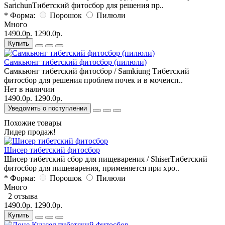
SarichunТибетский фитосбор для решения пр..
* Форма:
Порошок
Пилюли
Много
1490.0р.
1290.0р.
Купить
Самкьюнг тибетский фитосбор (пилюли)
Самкьюнг тибетский фитосбор / Samkiung Тибетский
фитосбор для решения проблем почек и в мочеисп..
Нет в наличии
1490.0р.
1290.0р.
Уведомить о поступлении
Похожие товары
Лидер продаж!
Шисер тибетский фитосбор
Шисер тибетский сбор для пищеварения / ShiserТибетский
фитосбор для пищеварения, применяется при хро..
* Форма:
Порошок
Пилюли
Много
2 отзыва
1490.0р.
1290.0р.
Купить