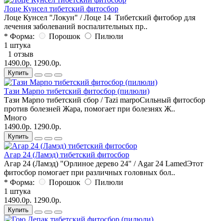
Лоце Кунсел тибетский фитосбор
Лоце Кунсел "Локун" / Лоце 14 Тибетский фитобор для
лечения заболеваний воспалительных пр..
* Форма:
Порошок
Пилюли
1 штука
1 отзыв
1490.0р.
1290.0р.
Купить
Тази Марпо тибетский фитосбор (пилюли)
Тази Марпо тибетский сбор / Tazi marpoСильный фитосбор
против болезней Жара, помогает при болезнях Ж..
Много
1490.0р.
1290.0р.
Купить
Агар 24 (Ламэд) тибетский фитосбор
Агар 24 (Ламэд) "Орлиное дерево 24" / Agar 24 LamedЭтот
фитосбор помогает при различных головных бол..
* Форма:
Порошок
Пилюли
1 штука
1490.0р.
1290.0р.
Купить