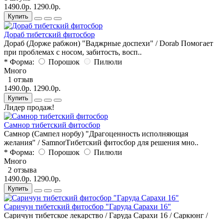
1490.0р.
1290.0р.
Купить
Дораб тибетский фитосбор
Дораб (Дорже рабжон) "Ваджрные доспехи" / Dorab Помогает
при проблемах с носом, забитость, восп..
* Форма:
Порошок
Пилюли
Много
1 отзыв
1490.0р.
1290.0р.
Купить
Лидер продаж!
Самнор тибетский фитосбор
Самнор (Сампел норбу) "Драгоценность исполняющая
желания" / SamnorТибетский фитосбор для решения мно..
* Форма:
Порошок
Пилюли
Много
2 отзыва
1490.0р.
1290.0р.
Купить
Саричун тибетский фитосбор "Гаруда Сарахи 16"
Саричун тибетское лекарство / Гаруда Сарахи 16 / Cаркюнг /