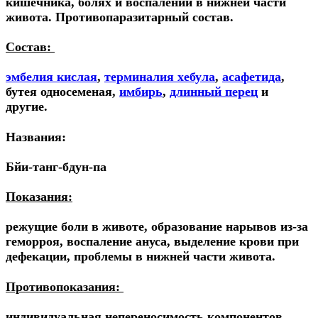
кишечника, болях и воспалении в нижней части
живота. Противопаразитарный состав.
Состав:
эмбелия кислая
,
терминалия хебула
,
асафетида
,
бутея односеменая,
имбирь
,
длинный перец
и
другие.
Названия:
Бйи-танг-бдун-па
Показания:
режущие боли в животе, образование нарывов из-за
геморроя, воспаление ануса, выделение крови при
дефекации, проблемы в нижней части живота.
Противопоказания:
индивидуальная непереносимость компонентов.